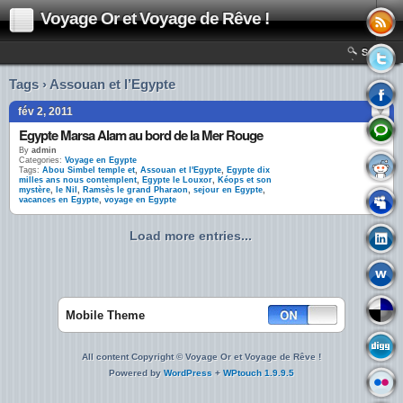
Voyage Or et Voyage de Rêve !
Search
Tags › Assouan et l’Egypte
fév 2, 2011
Egypte Marsa Alam au bord de la Mer Rouge
By
admin
Categories:
Voyage en Egypte
Tags:
Abou Simbel temple et
,
Assouan et l'Egypte
,
Egypte dix
milles ans nous contemplent
,
Egypte le Louxor
,
Kéops et son
mystère
,
le Nil
,
Ramsès le grand Pharaon
,
sejour en Egypte
,
vacances en Egypte
,
voyage en Egypte
Load more entries...
Mobile Theme
All content Copyright © Voyage Or et Voyage de Rêve !
Powered by
WordPress
+
WPtouch 1.9.9.5