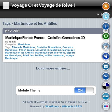
Voyage Or et Voyage de Rêve !
Search
Tags › Martinique et les Antilles
jan 2, 2011
Martinique Fort de France – Croisière Grenadines 4D
By
admin
Categories:
Martinique
Tags:
Alizés de Martinique
,
Croisière Grenadines
,
Croisière
Martinique
,
french caraib
,
Les Antilles
,
Madinina
,
Martinique
,
Martinique et les Antilles
,
Martinique Fort de France
,
Séjours
en Martinique
,
Soleil des Antilles
,
Voilier catamaran
,
Voyage
Martinique
Load more entries...
Mobile Theme
All content Copyright © Voyage Or et Voyage de Rêve !
Powered by
WordPress
+
WPtouch 1.9.9.5